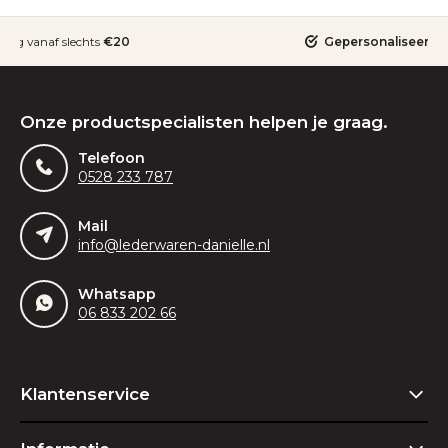
ding vanaf slechts
€20
Gepersonaliseerde
Onze productspecialisten helpen je graag.
Telefoon
0528 233 787
Mail
info@lederwaren-danielle.nl
Whatsapp
06 833 202 66
Klantenservice