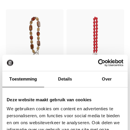
Bag Jewellery Stone
Bag Jewellery Pearl
Toestemming
Details
Over
chain Brown
chain Red
€14,95
€14,95
Deze website maakt gebruik van cookies
We gebruiken cookies om content en advertenties te
Vandaag besteld = volgende
Vandaag besteld = volgende
personaliseren, om functies voor social media te bieden
werkdag verstuurd
werkdag verstuurd
en om ons websiteverkeer te analyseren. Ook delen we
informatie over uw gebruik van onze site met onze