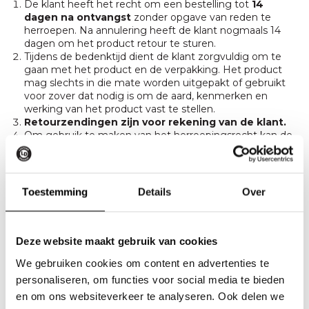
De klant heeft het recht om een bestelling tot
14
dagen na ontvangst
zonder opgave van reden te
herroepen. Na annulering heeft de klant nogmaals 14
dagen om het product retour te sturen.
Tijdens de bedenktijd dient de klant zorgvuldig om te
gaan met het product en de verpakking. Het product
mag slechts in die mate worden uitgepakt of gebruikt
voor zover dat nodig is om de aard, kenmerken en
werking van het product vast te stellen.
Retourzendingen zijn voor rekening van de klant.
Om gebruik te maken van het herroepingsrecht kan de
klant een verzoek indienen via e-mail of gebruikmaken
van het retourformulier:
Retour- en Omruilformulier
Toestemming
Details
Over
Garantie en klachten
Deze website maakt gebruik van cookies
We gebruiken cookies om content en advertenties te
Leather Design
hanteert een garantietermijn van
één
jaar
op alle geleverde producten, gerekend vanaf de
personaliseren, om functies voor social media te bieden
datum van levering.
en om ons websiteverkeer te analyseren. Ook delen we
De garantie dekt gebreken die niet zijn veroorzaakt