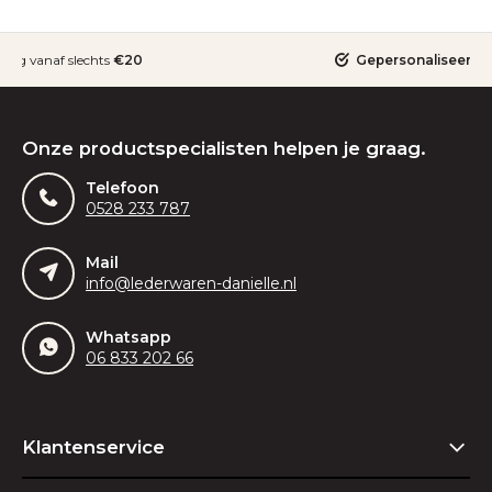
ding vanaf slechts
€20
Gepersonaliseerde
Onze productspecialisten helpen je graag.
Telefoon
0528 233 787
Mail
info@lederwaren-danielle.nl
Whatsapp
06 833 202 66
Klantenservice