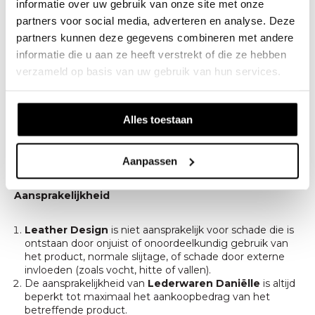
informatie over uw gebruik van onze site met onze
door slijtage, verkeerd gebruik of externe schade (zoals
vallen of contact met vocht).
partners voor social media, adverteren en analyse. Deze
Mocht een product binnen de garantieperiode defect
partners kunnen deze gegevens combineren met andere
raken, dan kan de klant contact opnemen via
informatie die u aan ze heeft verstrekt of die ze hebben
info@leatherdesign.nl
met:
verzameld op basis van uw gebruik van hun services.
– een duidelijke
omschrijving van het probleem
, én
–
één of meerdere foto's
van het defect.
Klachten over producten of dienstverlening worden
binnen
7 werkdagen
na ontvangst van de klacht
Alles toestaan
inhoudelijk beantwoord.
Aanpassen
Aansprakelijkheid
Leather Design
is niet aansprakelijk voor schade die is
ontstaan door onjuist of onoordeelkundig gebruik van
het product, normale slijtage, of schade door externe
invloeden (zoals vocht, hitte of vallen).
De aansprakelijkheid van
Lederwaren Daniëlle
is altijd
beperkt tot maximaal het aankoopbedrag van het
betreffende product.