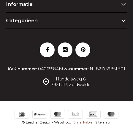
Informatie
Categorieën
KVK nummer:
04065584
btw-nummer:
NL821759851B01
Handelsweg 6
7921 JR, Zuidwolde
© Leather Design
- Webshop:
Emarkable
Sitemap