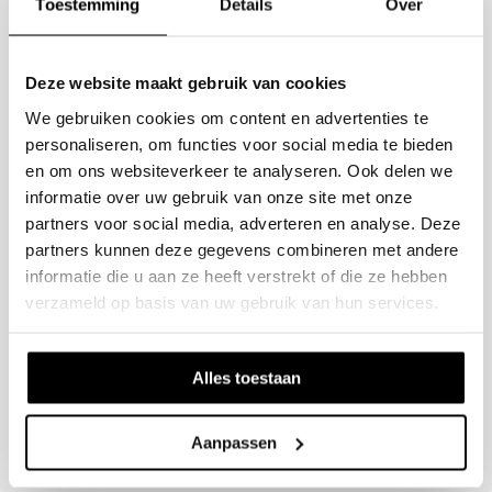
Toestemming
Details
Over
overzichtelijk en direct toegankelijk.
Verkrijgbaar in drie kleuren: zilver, zwart en brons. De
Deze website maakt gebruik van cookies
cardprotector is los te gebruiken, maar laat zich ook
We gebruiken cookies om content en advertenties te
perfect combineren met onze RFID-beschermende
personaliseren, om functies voor social media te bieden
portemonnees met speciaal vak voor de houder. Ideaal
en om ons websiteverkeer te analyseren. Ook delen we
wanneer je stijl en functionaliteit wilt combineren.
informatie over uw gebruik van onze site met onze
partners voor social media, adverteren en analyse. Deze
partners kunnen deze gegevens combineren met andere
informatie die u aan ze heeft verstrekt of die ze hebben
verzameld op basis van uw gebruik van hun services.
Specificaties
Formaat: 9,8 x 6,3 cm
Alles toestaan
Materiaal: Aluminium
Capaciteit: 6 pasjes
Aanpassen