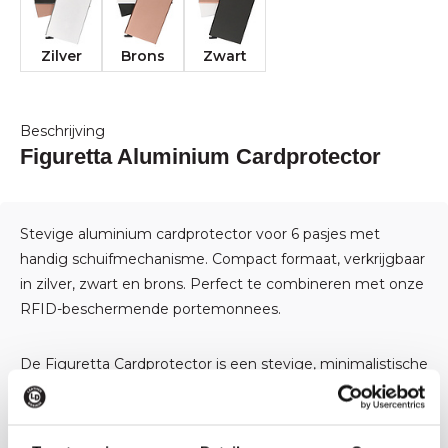
Zilver
Brons
Zwart
Beschrijving
Figuretta Aluminium Cardprotector
Stevige aluminium cardprotector voor 6 pasjes met
handig schuifmechanisme. Compact formaat, verkrijgbaar
in zilver, zwart en brons. Perfect te combineren met onze
RFID-beschermende portemonnees.
De Figuretta Cardprotector is een stevige, minimalistische
kaarthouder van aluminium, geschikt voor maximaal 6
pasjes. Dankzij het handige schuifmechanisme aan de
onderzijde schuiven je kaarten trapsgewijs omhoog,