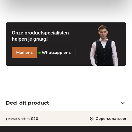
Onze productspecialisten
helpen je graag!
Mail ons
Whatsapp ons
Deel dit product
ding vanaf slechts
€20
Gepersonaliseerde