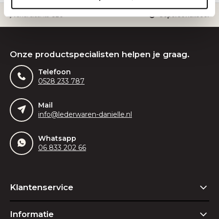
ding vanaf slechts
€20
Gepersonaliseerde
Onze productspecialisten helpen je graag.
Telefoon
0528 233 787
Mail
info@lederwaren-danielle.nl
Whatsapp
06 833 202 66
Klantenservice
Informatie