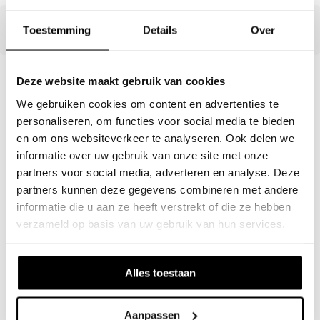
Toestemming
Details
Over
Deze website maakt gebruik van cookies
We gebruiken cookies om content en advertenties te
personaliseren, om functies voor social media te bieden
Onze productspecialisten
en om ons websiteverkeer te analyseren. Ook delen we
helpen je graag!
informatie over uw gebruik van onze site met onze
partners voor social media, adverteren en analyse. Deze
Mail ons
Whatsapp ons
partners kunnen deze gegevens combineren met andere
informatie die u aan ze heeft verstrekt of die ze hebben
verzameld op basis van uw gebruik van hun services.
Alles toestaan
Deel dit product
Aanpassen