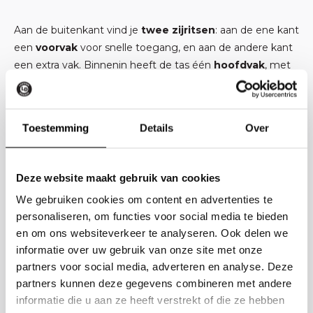
Aan de buitenkant vind je
twee zijritsen
: aan de ene kant
een
voorvak
voor snelle toegang, en aan de andere kant
een extra vak. Binnenin heeft de tas één
hoofdvak
, met
een
ritsvak
aan de ene zijde en
twee open vakken
aan
de andere – perfect voor je telefoon, sleutels of kleine
accessoires.
Toestemming
Details
Over
Dankzij de
verstelbare schouderriem
draag je de tas
comfortabel op de schouder. Deze
Hunter leren
Deze website maakt gebruik van cookies
schoudertas
biedt een perfecte balans tussen stijl,
We gebruiken cookies om content en advertenties te
gebruiksgemak en praktisch gemak – ideaal voor elke
personaliseren, om functies voor social media te bieden
dag.
en om ons websiteverkeer te analyseren. Ook delen we
informatie over uw gebruik van onze site met onze
Specificaties
partners voor social media, adverteren en analyse. Deze
partners kunnen deze gegevens combineren met andere
informatie die u aan ze heeft verstrekt of die ze hebben
Kleur: Hunter / Naturel / Zwart