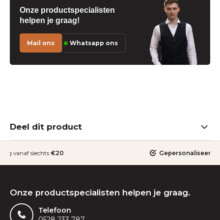
Onze productspecialisten
helpen je graag!
Mail ons
Whatsapp ons
Deel dit product
ding vanaf slechts
€20
Gepersonaliseerde
Onze productspecialisten helpen je graag.
Telefoon
0528 233 787