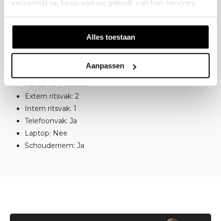
verzameld op basis van uw gebruik van hun services.
Materiaal: Leer
Buitenafmeting: H 20 x B 28 x D 8
Alles toestaan
Opbergmogelijkheden
Aanpassen
Aantal hoofdvakken : 1
Aantal voorvakken : 1
Extern ritsvak: 2
Intern ritsvak: 1
Telefoonvak: Ja
Laptop: Nee
Schouderriem: Ja