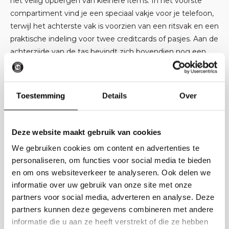
het veilig opbergen van kleinere items. In het voorste
compartiment vind je een speciaal vakje voor je telefoon,
terwijl het achterste vak is voorzien van een ritsvak en een
praktische indeling voor twee creditcards of pasjes. Aan de
achterzijde van de tas bevindt zich bovendien nog een
extra ritsvak, perfect voor spullen die je snel bij de hand
wilt hebben.
Toestemming
Details
Over
Dankzij het doordachte ontwerp en het soepele leer is
deze schoudertas een betrouwbare en stijlvolle keuze
voor dagelijks gebruik. Of je nu onderweg bent naar een
Deze website maakt gebruik van cookies
afspraak of gewoon de deur uitgaat voor een ontspannen
We gebruiken cookies om content en advertenties te
dag, deze tas zorgt ervoor dat je alles georganiseerd en
personaliseren, om functies voor social media te bieden
binnen handbereik hebt – en dat in een elegant jasje.
en om ons websiteverkeer te analyseren. Ook delen we
informatie over uw gebruik van onze site met onze
partners voor social media, adverteren en analyse. Deze
Specificaties
partners kunnen deze gegevens combineren met andere
informatie die u aan ze heeft verstrekt of die ze hebben
Kleur: Bruin