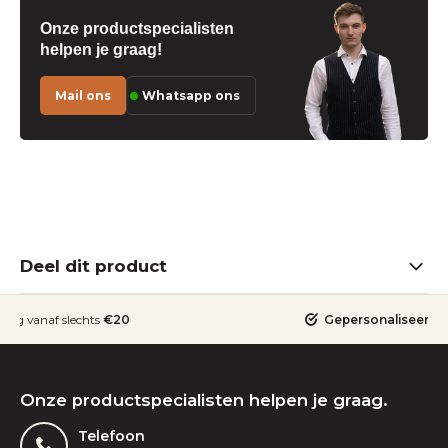
Onze productspecialisten
helpen je graag!
Mail ons
Whatsapp ons
Deel dit product
ding vanaf slechts
€20
Gepersonaliseerde
Onze productspecialisten helpen je graag.
Telefoon