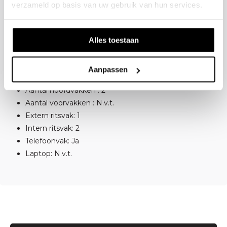
verzameld op basis van uw gebruik van hun services.
Materiaal: Leer
Buitenafmeting: H 20 x B 26 x D 12
Verstelbare schouderriem
Alles toestaan
Opbergmogelijkheden
Aanpassen
Aantal hoofdvakken : 2
Aantal voorvakken : N.v.t.
Extern ritsvak: 1
Intern ritsvak: 2
Telefoonvak: Ja
Laptop: N.v.t.