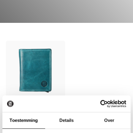
HC Cardprotector
wallet
Toestemming
Details
Over
Geel
Rood
Petrol