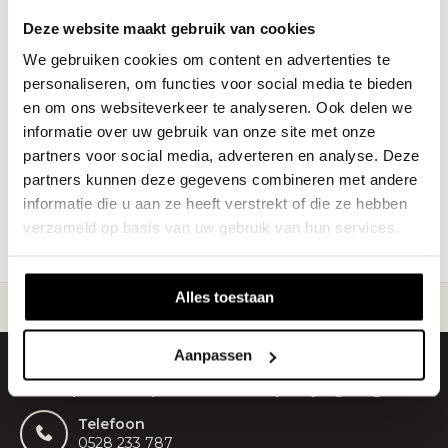
Deze website maakt gebruik van cookies
€32,95
We gebruiken cookies om content en advertenties te
personaliseren, om functies voor social media te bieden
Vandaag besteld = volgende
en om ons websiteverkeer te analyseren. Ook delen we
werkdag verstuurd
informatie over uw gebruik van onze site met onze
partners voor social media, adverteren en analyse. Deze
partners kunnen deze gegevens combineren met andere
1
informatie die u aan ze heeft verstrekt of die ze hebben
verzameld op basis van uw gebruik van hun services.
Pagina 1 van 1
Alles toestaan
ding vanaf slechts
€20
Gepersonaliseerde
Aanpassen
Onze productspecialisten helpen je graag.
Telefoon
0528 233 787