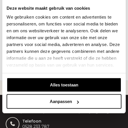
Deze website maakt gebruik van cookies
€32,95
We gebruiken cookies om content en advertenties te
personaliseren, om functies voor social media te bieden
Vandaag besteld = volgende
en om ons websiteverkeer te analyseren. Ook delen we
werkdag verstuurd
informatie over uw gebruik van onze site met onze
partners voor social media, adverteren en analyse. Deze
partners kunnen deze gegevens combineren met andere
1
informatie die u aan ze heeft verstrekt of die ze hebben
verzameld op basis van uw gebruik van hun services.
Pagina 1 van 1
Alles toestaan
ding vanaf slechts
€20
Gepersonaliseerde
Aanpassen
Onze productspecialisten helpen je graag.
Telefoon
0528 233 787