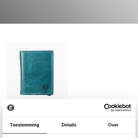
HC Cardprotector
wallet
Toestemming
Details
Over
Geel
Rood
Petrol