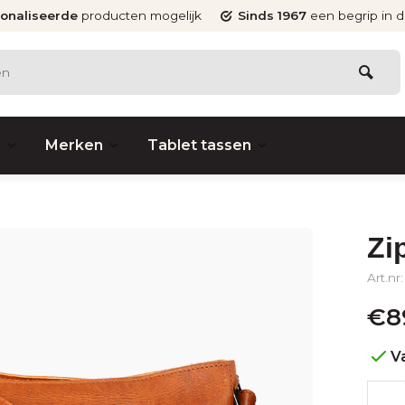
onaliseerde
producten mogelijk
Sinds 1967
een begrip in 
s
Merken
Tablet tassen
Zi
Art.nr
€8
V