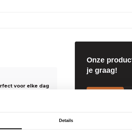
Onze product
je graag!
erfect voor elke dag
Mail ons
 en eenvoud uit.
en mooie, natuurlijke
past bij zowel casual
Details