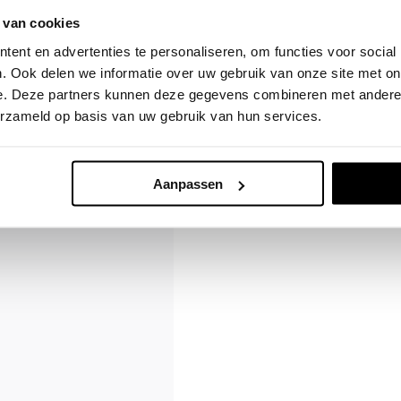
 van cookies
l je dagelijkse
ent en advertenties te personaliseren, om functies voor social
sleutels. Dankzij de
Deel dit product
. Ook delen we informatie over uw gebruik van onze site met on
d comfortabel, precies
e. Deze partners kunnen deze gegevens combineren met andere i
erzameld op basis van uw gebruik van hun services.
 jarenlang mooi blijft
Aanpassen
t.