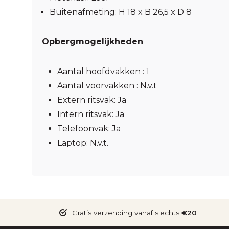
Buitenafmeting: H 18 x B 26,5 x D 8
Opbergmogelijkheden
Aantal hoofdvakken : 1
Aantal voorvakken : N.v.t
Extern ritsvak: Ja
Intern ritsvak: Ja
Telefoonvak: Ja
Laptop: N.v.t.
Gratis verzending vanaf slechts
€20