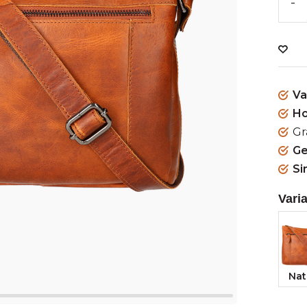
-
Va
Ho
Gr
Ge
Si
Vari
Nat