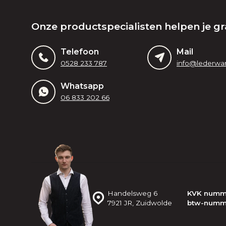
Onze productspecialisten helpen je gr
Telefoon
Mail
0528 233 787
Whatsapp
06 833 202 66
Handelsweg 6
KVK numm
7921 JR, Zuidwolde
btw-numm