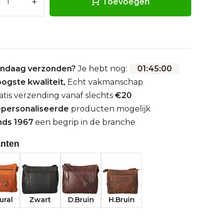
+
Toevoegen
ndaag verzonden?
Je hebt nog:
01
:
44
:
59
ogste kwaliteit,
Echt vakmanschap
atis verzending vanaf slechts
€20
personaliseerde
producten mogelijk
nds 1967
een begrip in de branche
anten
ural
Zwart
D.Bruin
H.Bruin