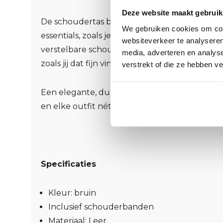
Deze website maakt gebruik
De schoudertas biedt voldoende ruimte voor a
We gebruiken cookies om cont
essentials, zoals je telefoon, portemonnee en 
websiteverkeer te analyseren
verstelbare schouderriem draag je de tas altij
media, adverteren en analys
zoals jij dat fijn vindt.
verstrekt of die ze hebben v
Een elegante, duurzame en veelzijdige tas die
en elke outfit nét dat beetje extra klasse geef
Specificaties
Kleur: bruin
Inclusief schouderbanden
Materiaal: Leer