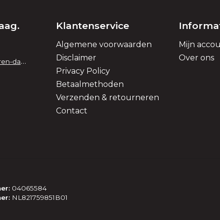
aag.
Klantenservice
Informa
Algemene voorwaarden
Mijn acco
Disclaimer
Over ons
info@lederwaren-danielle.nl
Privacy Policy
Betaalmethoden
Verzenden & retourneren
Contact
er:
04065584
er:
NL821759851B01