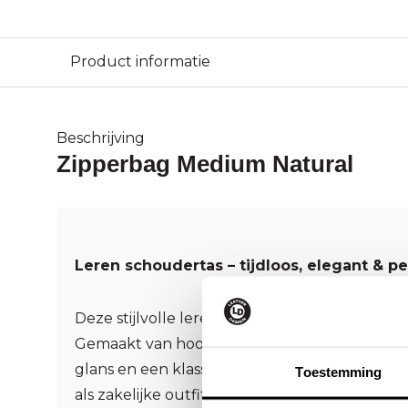
Product informatie
Beschrijving
Zipperbag Medium Natural
Leren schoudertas – tijdloos, elegant & p
Deze stijlvolle leren schoudertas straalt luxe
Gemaakt van hoogwaardig leer heeft de tas e
glans en een klassiek ontwerp dat moeiteloos 
Toestemming
als zakelijke outfits.