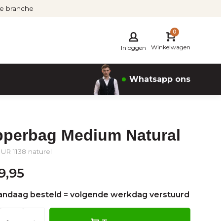
de branche
0
Winkelwagen
Inloggen
Whatsapp ons
pperbag Medium Natural
: UR 1138 naturel
9,95
andaag besteld = volgende werkdag verstuurd